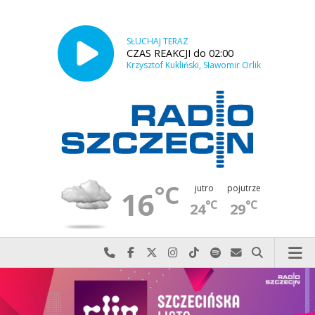
SŁUCHAJ TERAZ
CZAS REAKCJI do 02:00
Krzysztof Kukliński, Sławomir Orlik
°C
jutro
pojutrze
16
°C
°C
24
29
Najlepiej po prostu do nas zadzwoń
Odwiedź nas na Facebook-u
Odwiedź nas na X
Odwiedź nas na Instagram-ie
Odwiedź nas na TikTok-u
Szukaj nas na Spotify
Wyślij do nas w
Szukaj