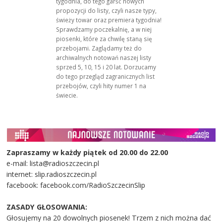
tygodnia, do tego garść nowych
propozycji do listy, czyli nasze typy,
świeży towar oraz premiera tygodnia!
Sprawdzamy poczekalnię, a w niej
piosenki, które za chwilę staną się
przebojami. Zaglądamy też do
archiwalnych notowań naszej listy
sprzed 5, 10, 15 i 20 lat. Dorzucamy
do tego przegląd zagranicznych list
przebojów, czyli hity numer 1 na
świecie.
Zapraszamy w każdy piątek od 20.00 do 22.00
e-mail: lista@radioszczecin.pl
internet: slip.radioszczecin.pl
facebook: facebook.com/RadioSzczecinSlip
ZASADY GŁOSOWANIA:
Głosujemy na 20 dowolnych piosenek! Trzem z nich można dać