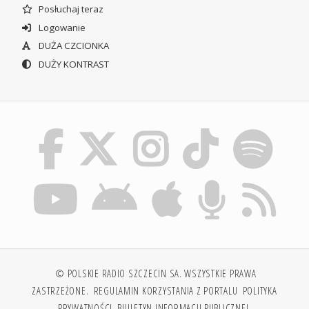
Posłuchaj teraz
Logowanie
DUŻA CZCIONKA
DUŻY KONTRAST
© POLSKIE RADIO SZCZECIN SA. WSZYSTKIE PRAWA
ZASTRZEŻONE.
REGULAMIN KORZYSTANIA Z PORTALU
POLITYKA
PRYWATNOŚCI
BIULETYN INFORMACJI PUBLICZNEJ