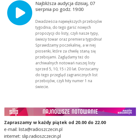
Najbliższa audycja dzisiaj, 07
sierpnia po godz. 19:00
Dwadzieścia największych przebojów
tygodnia, do tego garść nowych
propozycji do listy, czyli nasze typy,
świeży towar oraz premiera tygodnia!
Sprawdzamy poczekalnię, a w niej
piosenki, które za chwilę staną się
przebojami. Zaglądamy też do
archiwalnych notowań naszej listy
sprzed 5, 10, 15 i 20 lat. Dorzucamy
do tego przegląd zagranicznych list
przebojów, czyli hity numer 1 na
świecie.
Zapraszamy w każdy piątek od 20.00 do 22.00
e-mail: lista@radioszczecin.pl
internet: slip.radioszczecin.pl