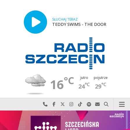
SŁUCHAJ TERAZ
TEDDY SWIMS - THE DOOR
°C
jutro
pojutrze
16
°C
°C
24
29
Najlepiej po prostu do nas zadzwoń
Odwiedź nas na Facebook-u
Odwiedź nas na X
Odwiedź nas na Instagram-ie
Odwiedź nas na TikTok-u
Szukaj nas na Spotify
Wyślij do nas w
Szukaj