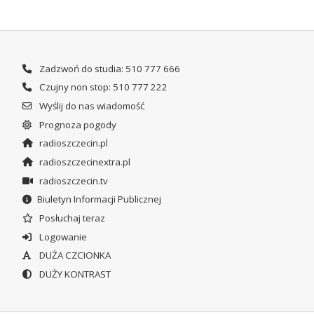
Zadzwoń do studia: 510 777 666
Czujny non stop: 510 777 222
Wyślij do nas wiadomość
Prognoza pogody
radioszczecin.pl
radioszczecinextra.pl
radioszczecin.tv
Biuletyn Informacji Publicznej
Posłuchaj teraz
Logowanie
DUŻA CZCIONKA
DUŻY KONTRAST