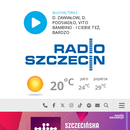
SŁUCHAJ TERAZ
D. ZAWIAŁOW, D.
PODSIADŁO, VITO
BAMBINO - I CIEBIE TEŻ,
BARDZO
°C
jutro
pojutrze
20
°C
°C
24
29
Najlepiej po prostu do nas zadzwoń
Odwiedź nas na Facebook-u
Odwiedź nas na X
Odwiedź nas na Instagram-ie
Odwiedź nas na TikTok-u
Szukaj nas na Spotify
Wyślij do nas w
Szukaj