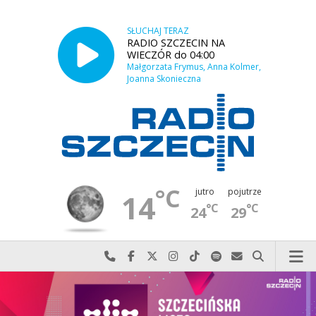
SŁUCHAJ TERAZ
RADIO SZCZECIN NA
WIECZÓR do 04:00
Małgorzata Frymus, Anna Kolmer,
Joanna Skonieczna
°C
jutro
pojutrze
14
°C
°C
24
29
Najlepiej po prostu do nas zadzwoń
Odwiedź nas na Facebook-u
Odwiedź nas na X
Odwiedź nas na Instagram-ie
Odwiedź nas na TikTok-u
Szukaj nas na Spotify
Wyślij do nas w
Szukaj