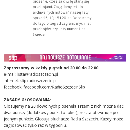
piosenki, które za chwilę staną się
przebojami. Zaglądamy też do
archiwalnych notowań naszej listy
sprzed 5, 10, 15 i 20 lat. Dorzucamy
do tego przegląd zagranicznych list
przebojów, czyli hity numer 1 na
świecie.
Zapraszamy w każdy piątek od 20.00 do 22.00
e-mail: lista@radioszczecin.pl
internet: slip.radioszczecin.pl
facebook: facebook.com/RadioSzczecinSlip
ZASADY GŁOSOWANIA:
Głosujemy na 20 dowolnych piosenek! Trzem z nich można dać
dwa punkty (dodatkowy punkt to joker), reszta otrzymuje po
jednym punkcie. Głosują słuchacze Radia Szczecin. Każdy może
zagłosować tylko raz w tygodniu.