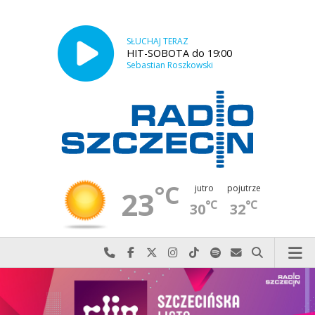
SŁUCHAJ TERAZ
HIT-SOBOTA do 19:00
Sebastian Roszkowski
°C
jutro
pojutrze
23
°C
°C
30
32
Najlepiej po prostu do nas zadzwoń
Odwiedź nas na Facebook-u
Odwiedź nas na X
Odwiedź nas na Instagram-ie
Odwiedź nas na TikTok-u
Szukaj nas na Spotify
Wyślij do nas w
Szukaj