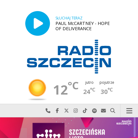
SŁUCHAJ TERAZ
PAUL McCARTNEY - HOPE
OF DELIVERANCE
°C
jutro
pojutrze
12
°C
°C
24
30
Najlepiej po prostu do nas zadzwoń
Odwiedź nas na Facebook-u
Odwiedź nas na X
Odwiedź nas na Instagram-ie
Odwiedź nas na TikTok-u
Szukaj nas na Spotify
Wyślij do nas w
Szukaj