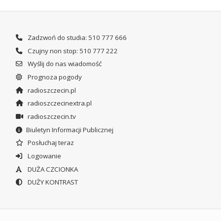
Zadzwoń do studia: 510 777 666
Czujny non stop: 510 777 222
Wyślij do nas wiadomość
Prognoza pogody
radioszczecin.pl
radioszczecinextra.pl
radioszczecin.tv
Biuletyn Informacji Publicznej
Posłuchaj teraz
Logowanie
DUŻA CZCIONKA
DUŻY KONTRAST