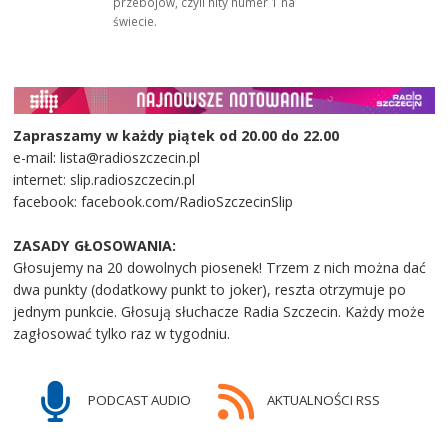
przebojów, czyli hity numer 1 na
świecie.
Zapraszamy w każdy piątek od 20.00 do 22.00
e-mail: lista@radioszczecin.pl
internet: slip.radioszczecin.pl
facebook: facebook.com/RadioSzczecinSlip
ZASADY GŁOSOWANIA:
Głosujemy na 20 dowolnych piosenek! Trzem z nich można dać
dwa punkty (dodatkowy punkt to joker), reszta otrzymuje po
jednym punkcie. Głosują słuchacze Radia Szczecin. Każdy może
zagłosować tylko raz w tygodniu.
PODCAST AUDIO
AKTUALNOŚCI RSS