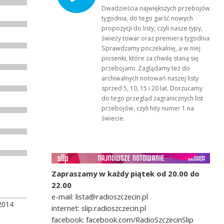
Dwadzieścia największych przebojów
tygodnia, do tego garść nowych
propozycji do listy, czyli nasze typy,
świeży towar oraz premiera tygodnia!
Sprawdzamy poczekalnię, a w niej
piosenki, które za chwilę staną się
przebojami. Zaglądamy też do
archiwalnych notowań naszej listy
sprzed 5, 10, 15 i 20 lat. Dorzucamy
do tego przegląd zagranicznych list
przebojów, czyli hity numer 1 na
świecie.
Zapraszamy w każdy piątek od 20.00 do
22.00
e-mail: lista@radioszczecin.pl
2014
internet: slip.radioszczecin.pl
facebook: facebook.com/RadioSzczecinSlip