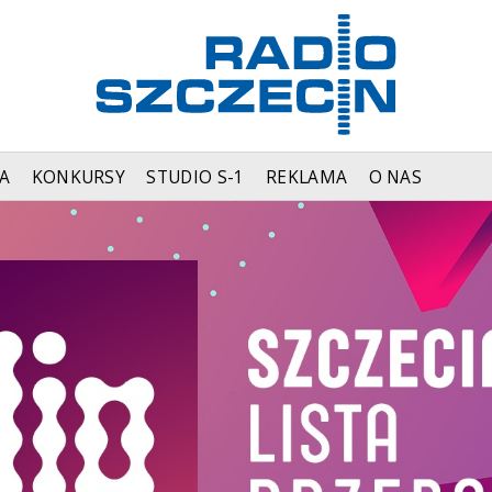
A
KONKURSY
STUDIO S-1
REKLAMA
O NAS