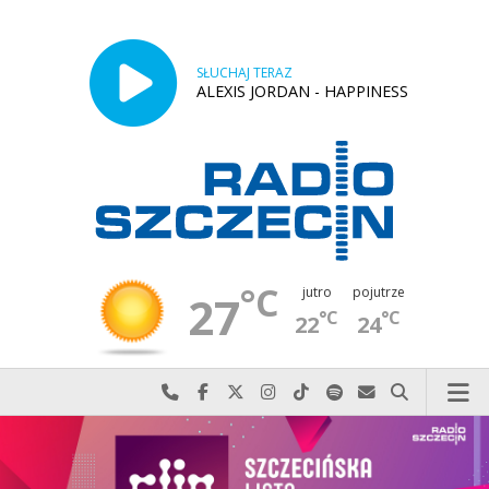
SŁUCHAJ TERAZ
ALEXIS JORDAN - HAPPINESS
°C
jutro
pojutrze
27
°C
°C
22
24
Najlepiej po prostu do nas zadzwoń
Odwiedź nas na Facebook-u
Odwiedź nas na X
Odwiedź nas na Instagram-ie
Odwiedź nas na TikTok-u
Szukaj nas na Spotify
Wyślij do nas w
Szukaj