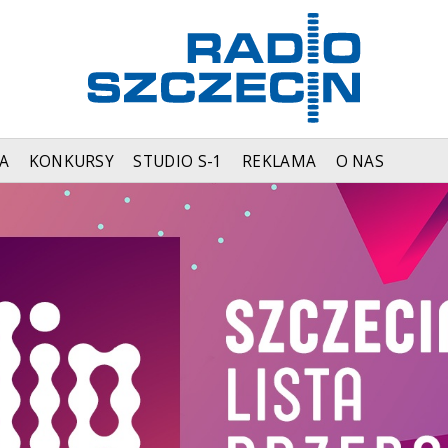
A
KONKURSY
STUDIO S-1
REKLAMA
O NAS