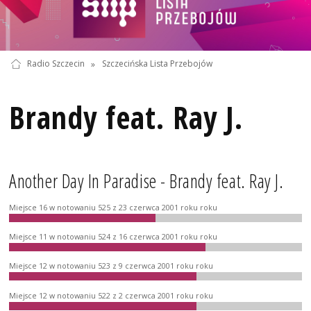
Radio Szczecin
»
Szczecińska Lista Przebojów
Brandy feat. Ray J.
Another Day In Paradise - Brandy feat. Ray J.
Miejsce 16 w notowaniu 525 z 23 czerwca 2001 roku roku
Miejsce 11 w notowaniu 524 z 16 czerwca 2001 roku roku
Miejsce 12 w notowaniu 523 z 9 czerwca 2001 roku roku
Miejsce 12 w notowaniu 522 z 2 czerwca 2001 roku roku