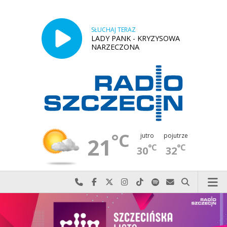
SŁUCHAJ TERAZ
LADY PANK - KRYZYSOWA
NARZECZONA
°C
jutro
pojutrze
21
°C
°C
30
32
Najlepiej po prostu do nas zadzwoń
Odwiedź nas na Facebook-u
Odwiedź nas na X
Odwiedź nas na Instagram-ie
Odwiedź nas na TikTok-u
Szukaj nas na Spotify
Wyślij do nas w
Szukaj