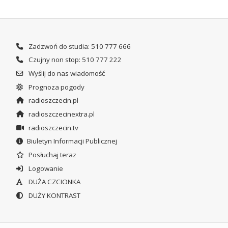
Zadzwoń do studia: 510 777 666
Czujny non stop: 510 777 222
Wyślij do nas wiadomość
Prognoza pogody
radioszczecin.pl
radioszczecinextra.pl
radioszczecin.tv
Biuletyn Informacji Publicznej
Posłuchaj teraz
Logowanie
DUŻA CZCIONKA
DUŻY KONTRAST