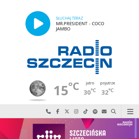
SŁUCHAJ TERAZ
MR.PRESIDENT - COCO
JAMBO
°C
jutro
pojutrze
15
°C
°C
30
32
Najlepiej po prostu do nas zadzwoń
Odwiedź nas na Facebook-u
Odwiedź nas na X
Odwiedź nas na Instagram-ie
Odwiedź nas na TikTok-u
Szukaj nas na Spotify
Wyślij do nas w
Szukaj