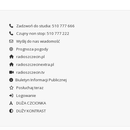
Zadzwoń do studia: 510 777 666
Czujny non stop: 510 777 222
Wyślij do nas wiadomość
Prognoza pogody
radioszczecin.pl
radioszczecinextra.pl
radioszczecin.tv
Biuletyn Informacji Publicznej
Posłuchaj teraz
Logowanie
DUŻA CZCIONKA
DUŻY KONTRAST