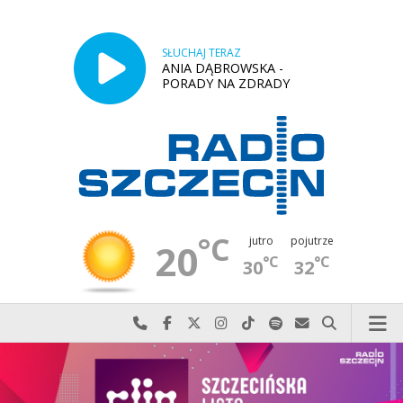
SŁUCHAJ TERAZ
ANIA DĄBROWSKA -
PORADY NA ZDRADY
°C
jutro
pojutrze
20
°C
°C
30
32
Najlepiej po prostu do nas zadzwoń
Odwiedź nas na Facebook-u
Odwiedź nas na X
Odwiedź nas na Instagram-ie
Odwiedź nas na TikTok-u
Szukaj nas na Spotify
Wyślij do nas w
Szukaj