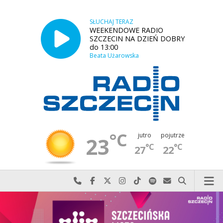
SŁUCHAJ TERAZ
WEEKENDOWE RADIO
SZCZECIN NA DZIEŃ DOBRY
do 13:00
Beata Użarowska
°C
jutro
pojutrze
23
°C
°C
27
22
Najlepiej po prostu do nas zadzwoń
Odwiedź nas na Facebook-u
Odwiedź nas na X
Odwiedź nas na Instagram-ie
Odwiedź nas na TikTok-u
Szukaj nas na Spotify
Wyślij do nas w
Szukaj