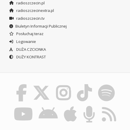
radioszczecin.pl
radioszczecinextra.pl
radioszczecin.tv
Biuletyn Informacji Publicznej
Posłuchaj teraz
Logowanie
DUŻA CZCIONKA
DUŻY KONTRAST