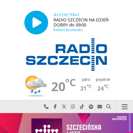
SŁUCHAJ TERAZ
RADIO SZCZECIN NA DZIEŃ
DOBRY do 09:00
Robert Bochenko
°C
jutro
pojutrze
20
°C
°C
21
24
Najlepiej po prostu do nas zadzwoń
Odwiedź nas na Facebook-u
Odwiedź nas na X
Odwiedź nas na Instagram-ie
Odwiedź nas na TikTok-u
Szukaj nas na Spotify
Wyślij do nas w
Szukaj