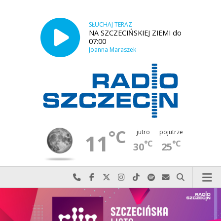
SŁUCHAJ TERAZ
NA SZCZECIŃSKIEJ ZIEMI do
07:00
Joanna Maraszek
°C
jutro
pojutrze
11
°C
°C
30
25
Najlepiej po prostu do nas zadzwoń
Odwiedź nas na Facebook-u
Odwiedź nas na X
Odwiedź nas na Instagram-ie
Odwiedź nas na TikTok-u
Szukaj nas na Spotify
Wyślij do nas w
Szukaj