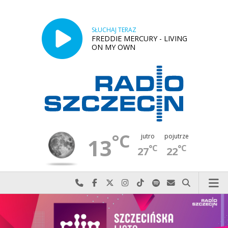
SŁUCHAJ TERAZ
FREDDIE MERCURY - LIVING
ON MY OWN
°C
jutro
pojutrze
13
°C
°C
27
22
Najlepiej po prostu do nas zadzwoń
Odwiedź nas na Facebook-u
Odwiedź nas na X
Odwiedź nas na Instagram-ie
Odwiedź nas na TikTok-u
Szukaj nas na Spotify
Wyślij do nas w
Szukaj