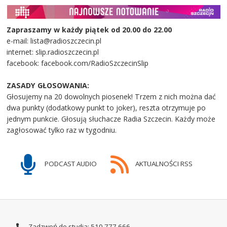
Zapraszamy w każdy piątek od 20.00 do 22.00
e-mail: lista@radioszczecin.pl
internet: slip.radioszczecin.pl
facebook: facebook.com/RadioSzczecinSlip
ZASADY GŁOSOWANIA:
Głosujemy na 20 dowolnych piosenek! Trzem z nich można dać
dwa punkty (dodatkowy punkt to joker), reszta otrzymuje po
jednym punkcie. Głosują słuchacze Radia Szczecin. Każdy może
zagłosować tylko raz w tygodniu.
PODCAST AUDIO
AKTUALNOŚCI RSS
Zadzwoń do studia: 510 777 666