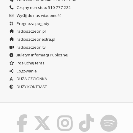
Czujny non stop: 510 777 222
Wyślij do nas wiadomość
Prognoza pogody
radioszczecin.pl
radioszczecinextra.pl
radioszczecin.tv
Biuletyn Informacji Publicznej
Posłuchaj teraz
Logowanie
DUŻA CZCIONKA
DUŻY KONTRAST