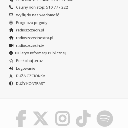
Czujny non stop: 510 777 222
Wyślij do nas wiadomość
Prognoza pogody
radioszczecin.pl
radioszczecinextra.pl
radioszczecin.tv
Biuletyn Informacji Publicznej
Posłuchaj teraz
Logowanie
DUŻA CZCIONKA
DUŻY KONTRAST