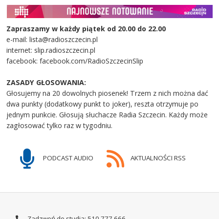
Zapraszamy w każdy piątek od 20.00 do 22.00
e-mail: lista@radioszczecin.pl
internet: slip.radioszczecin.pl
facebook: facebook.com/RadioSzczecinSlip
ZASADY GŁOSOWANIA:
Głosujemy na 20 dowolnych piosenek! Trzem z nich można dać
dwa punkty (dodatkowy punkt to joker), reszta otrzymuje po
jednym punkcie. Głosują słuchacze Radia Szczecin. Każdy może
zagłosować tylko raz w tygodniu.
PODCAST AUDIO
AKTUALNOŚCI RSS
Zadzwoń do studia: 510 777 666