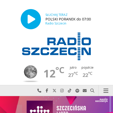
SŁUCHAJ TERAZ
POLSKI PORANEK do 07:00
Radio Szczecin
°C
jutro
pojutrze
12
°C
°C
27
22
Najlepiej po prostu do nas zadzwoń
Odwiedź nas na Facebook-u
Odwiedź nas na X
Odwiedź nas na Instagram-ie
Odwiedź nas na TikTok-u
Szukaj nas na Spotify
Wyślij do nas w
Szukaj