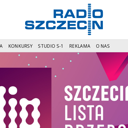
A
KONKURSY
STUDIO S-1
REKLAMA
O NAS