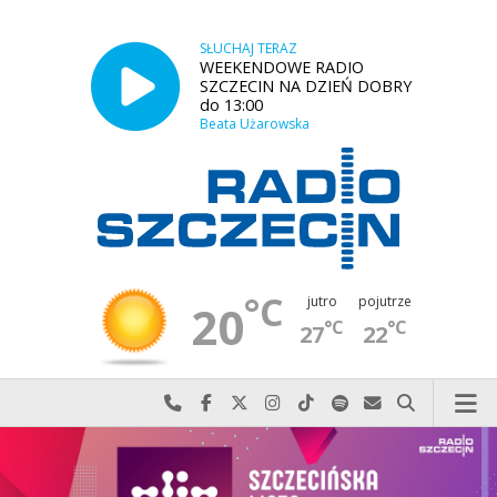
SŁUCHAJ TERAZ
WEEKENDOWE RADIO
SZCZECIN NA DZIEŃ DOBRY
do 13:00
Beata Użarowska
°C
jutro
pojutrze
20
°C
°C
27
22
Najlepiej po prostu do nas zadzwoń
Odwiedź nas na Facebook-u
Odwiedź nas na X
Odwiedź nas na Instagram-ie
Odwiedź nas na TikTok-u
Szukaj nas na Spotify
Wyślij do nas w
Szukaj