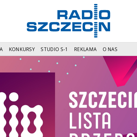
A
KONKURSY
STUDIO S-1
REKLAMA
O NAS