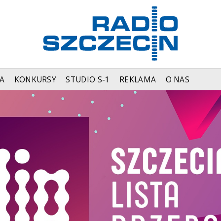
A
KONKURSY
STUDIO S-1
REKLAMA
O NAS