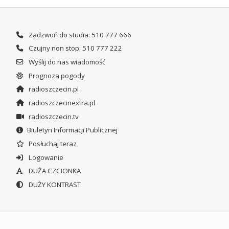
Zadzwoń do studia: 510 777 666
Czujny non stop: 510 777 222
Wyślij do nas wiadomość
Prognoza pogody
radioszczecin.pl
radioszczecinextra.pl
radioszczecin.tv
Biuletyn Informacji Publicznej
Posłuchaj teraz
Logowanie
DUŻA CZCIONKA
DUŻY KONTRAST