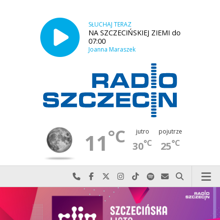
SŁUCHAJ TERAZ
NA SZCZECIŃSKIEJ ZIEMI do
07:00
Joanna Maraszek
°C
jutro
pojutrze
11
°C
°C
30
25
Najlepiej po prostu do nas zadzwoń
Odwiedź nas na Facebook-u
Odwiedź nas na X
Odwiedź nas na Instagram-ie
Odwiedź nas na TikTok-u
Szukaj nas na Spotify
Wyślij do nas w
Szukaj