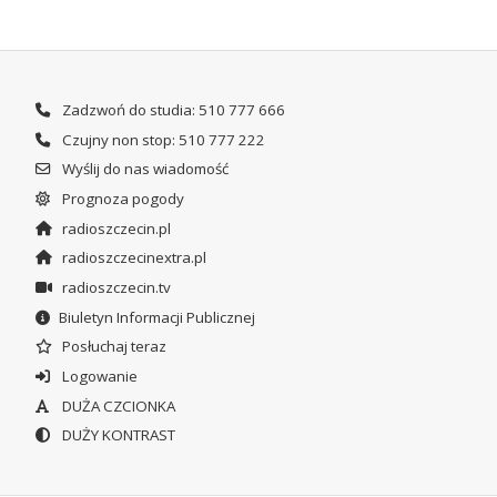
Zadzwoń do studia: 510 777 666
Czujny non stop: 510 777 222
Wyślij do nas wiadomość
Prognoza pogody
radioszczecin.pl
radioszczecinextra.pl
radioszczecin.tv
Biuletyn Informacji Publicznej
Posłuchaj teraz
Logowanie
DUŻA CZCIONKA
DUŻY KONTRAST