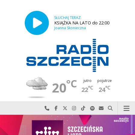
SŁUCHAJ TERAZ
KSIĄŻKA NA LATO do 22:00
Joanna Skonieczna
°C
jutro
pojutrze
20
°C
°C
22
24
Najlepiej po prostu do nas zadzwoń
Odwiedź nas na Facebook-u
Odwiedź nas na X
Odwiedź nas na Instagram-ie
Odwiedź nas na TikTok-u
Szukaj nas na Spotify
Wyślij do nas w
Szukaj