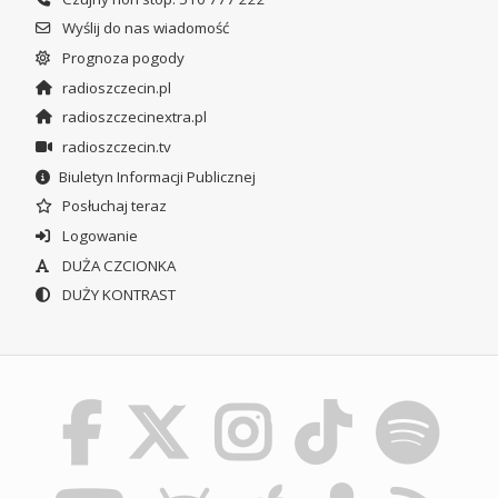
Wyślij do nas wiadomość
Prognoza pogody
radioszczecin.pl
radioszczecinextra.pl
radioszczecin.tv
Biuletyn Informacji Publicznej
Posłuchaj teraz
Logowanie
DUŻA CZCIONKA
DUŻY KONTRAST