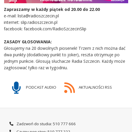
Zapraszamy w każdy piątek od 20.00 do 22.00
e-mail: lista@radioszczecin.pl
internet: slip.radioszczecin.pl
facebook: facebook.com/RadioSzczecinSlip
ZASADY GŁOSOWANIA:
Głosujemy na 20 dowolnych piosenek! Trzem z nich można dać
dwa punkty (dodatkowy punkt to joker), reszta otrzymuje po
jednym punkcie. Głosują słuchacze Radia Szczecin. Każdy może
zagłosować tylko raz w tygodniu.
PODCAST AUDIO
AKTUALNOŚCI RSS
Zadzwoń do studia: 510 777 666
Czujny non stop: 510 777 222