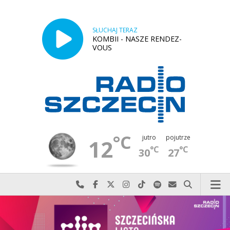
SŁUCHAJ TERAZ
KOMBII - NASZE RENDEZ-
VOUS
°C
jutro
pojutrze
12
°C
°C
30
27
Najlepiej po prostu do nas zadzwoń
Odwiedź nas na Facebook-u
Odwiedź nas na X
Odwiedź nas na Instagram-ie
Odwiedź nas na TikTok-u
Szukaj nas na Spotify
Wyślij do nas w
Szukaj