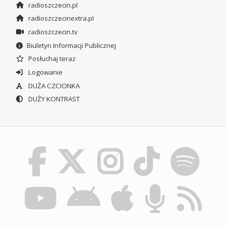
radioszczecin.pl
radioszczecinextra.pl
radioszczecin.tv
Biuletyn Informacji Publicznej
Posłuchaj teraz
Logowanie
DUŻA CZCIONKA
DUŻY KONTRAST