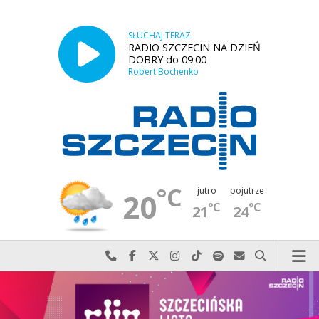
SŁUCHAJ TERAZ
RADIO SZCZECIN NA DZIEŃ
DOBRY do 09:00
Robert Bochenko
°C
jutro
pojutrze
20
°C
°C
21
24
Najlepiej po prostu do nas zadzwoń
Odwiedź nas na Facebook-u
Odwiedź nas na X
Odwiedź nas na Instagram-ie
Odwiedź nas na TikTok-u
Szukaj nas na Spotify
Wyślij do nas w
Szukaj