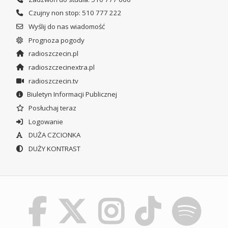
Czujny non stop: 510 777 222
Wyślij do nas wiadomość
Prognoza pogody
radioszczecin.pl
radioszczecinextra.pl
radioszczecin.tv
Biuletyn Informacji Publicznej
Posłuchaj teraz
Logowanie
DUŻA CZCIONKA
DUŻY KONTRAST