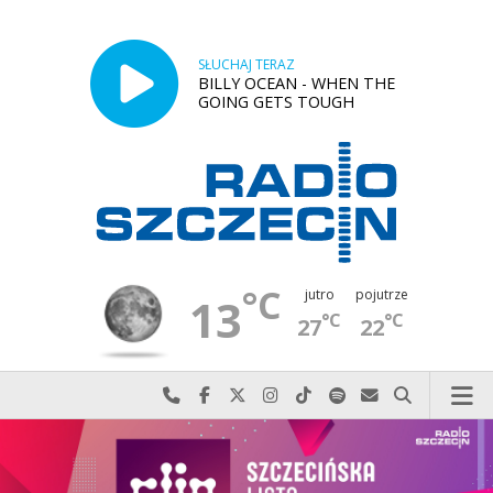
SŁUCHAJ TERAZ
BILLY OCEAN - WHEN THE
GOING GETS TOUGH
°C
jutro
pojutrze
13
°C
°C
27
22
Najlepiej po prostu do nas zadzwoń
Odwiedź nas na Facebook-u
Odwiedź nas na X
Odwiedź nas na Instagram-ie
Odwiedź nas na TikTok-u
Szukaj nas na Spotify
Wyślij do nas w
Szukaj