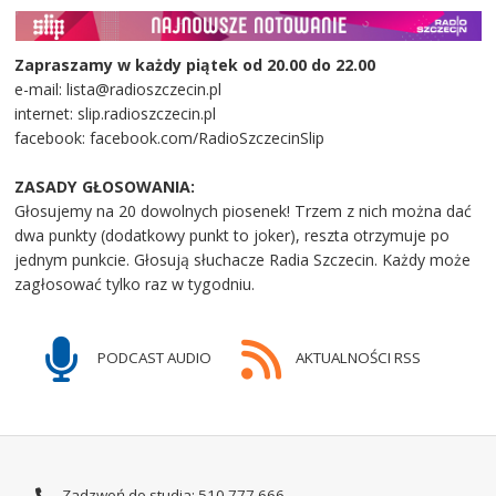
Zapraszamy w każdy piątek od 20.00 do 22.00
e-mail: lista@radioszczecin.pl
internet: slip.radioszczecin.pl
facebook: facebook.com/RadioSzczecinSlip
ZASADY GŁOSOWANIA:
Głosujemy na 20 dowolnych piosenek! Trzem z nich można dać
dwa punkty (dodatkowy punkt to joker), reszta otrzymuje po
jednym punkcie. Głosują słuchacze Radia Szczecin. Każdy może
zagłosować tylko raz w tygodniu.
PODCAST AUDIO
AKTUALNOŚCI RSS
Zadzwoń do studia: 510 777 666