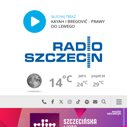
SŁUCHAJ TERAZ
KAYAH I BREGOVIĆ - PRAWY
DO LEWEGO
°C
jutro
pojutrze
14
°C
°C
24
29
Najlepiej po prostu do nas zadzwoń
Odwiedź nas na Facebook-u
Odwiedź nas na X
Odwiedź nas na Instagram-ie
Odwiedź nas na TikTok-u
Szukaj nas na Spotify
Wyślij do nas w
Szukaj