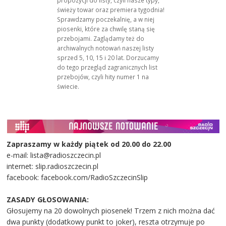
świeży towar oraz premiera tygodnia!
Sprawdzamy poczekalnię, a w niej
piosenki, które za chwilę staną się
przebojami. Zaglądamy też do
archiwalnych notowań naszej listy
sprzed 5, 10, 15 i 20 lat. Dorzucamy
do tego przegląd zagranicznych list
przebojów, czyli hity numer 1 na
świecie.
Zapraszamy w każdy piątek od 20.00 do 22.00
e-mail: lista@radioszczecin.pl
internet: slip.radioszczecin.pl
facebook: facebook.com/RadioSzczecinSlip
ZASADY GŁOSOWANIA:
Głosujemy na 20 dowolnych piosenek! Trzem z nich można dać
dwa punkty (dodatkowy punkt to joker), reszta otrzymuje po