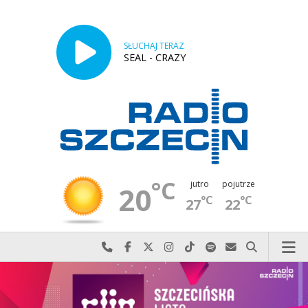
SŁUCHAJ TERAZ
SEAL - CRAZY
°C
jutro
pojutrze
20
°C
°C
27
22
Najlepiej po prostu do nas zadzwoń
Odwiedź nas na Facebook-u
Odwiedź nas na X
Odwiedź nas na Instagram-ie
Odwiedź nas na TikTok-u
Szukaj nas na Spotify
Wyślij do nas w
Szukaj