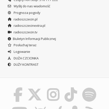
Wyślij do nas wiadomość
Prognoza pogody
radioszczecin.pl
radioszczecinextra.pl
radioszczecin.tv
Biuletyn Informacji Publicznej
Posłuchaj teraz
Logowanie
DUŻA CZCIONKA
DUŻY KONTRAST