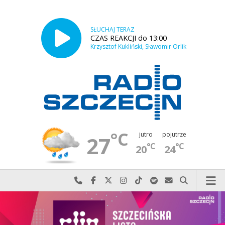
SŁUCHAJ TERAZ
CZAS REAKCJI do 13:00
Krzysztof Kukliński, Sławomir Orlik
°C
jutro
pojutrze
27
°C
°C
20
24
Najlepiej po prostu do nas zadzwoń
Odwiedź nas na Facebook-u
Odwiedź nas na X
Odwiedź nas na Instagram-ie
Odwiedź nas na TikTok-u
Szukaj nas na Spotify
Wyślij do nas w
Szukaj