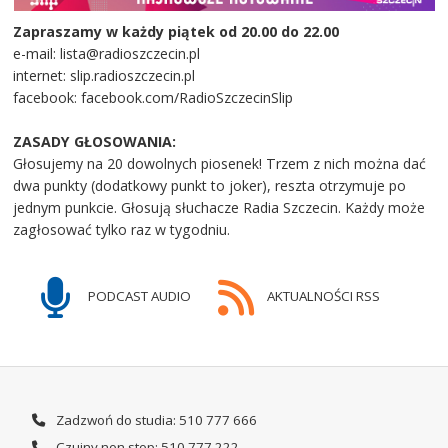
Zapraszamy w każdy piątek od 20.00 do 22.00
e-mail: lista@radioszczecin.pl
internet: slip.radioszczecin.pl
facebook: facebook.com/RadioSzczecinSlip
ZASADY GŁOSOWANIA:
Głosujemy na 20 dowolnych piosenek! Trzem z nich można dać
dwa punkty (dodatkowy punkt to joker), reszta otrzymuje po
jednym punkcie. Głosują słuchacze Radia Szczecin. Każdy może
zagłosować tylko raz w tygodniu.
PODCAST AUDIO
AKTUALNOŚCI RSS
Zadzwoń do studia: 510 777 666
Czujny non stop: 510 777 222