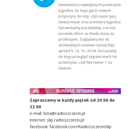
Dwadzieścia największych przebojów
tygodnia, do tego garść nowych
propozycji do listy, czyli nasze typy,
świeży towar oraz premiera tygodnia!
Sprawdzamy poczekalnię, a w niej
piosenki, które za chwilę staną się
przebojami. Zaglądamy też do
archiwalnych notowań naszej listy
sprzed 5, 10, 15 i 20 lat. Dorzucamy
do tego przegląd zagranicznych list
przebojów, czyli hity numer 1 na
świecie.
Zapraszamy w każdy piątek od 20.00 do
22.00
e-mail: lista@radioszczecin.pl
internet: slip.radioszczecin.pl
facebook: facebook.com/RadioSzczecinSlip