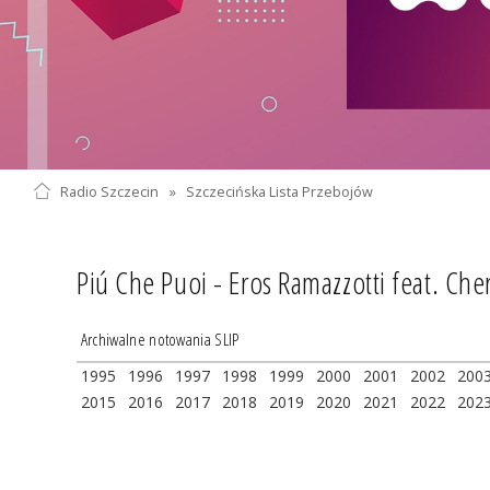
Radio Szczecin
»
Szczecińska Lista Przebojów
Piú Che Puoi - Eros Ramazzotti feat. Che
Archiwalne notowania SLIP
1995
1996
1997
1998
1999
2000
2001
2002
200
2015
2016
2017
2018
2019
2020
2021
2022
202