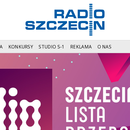
A
KONKURSY
STUDIO S-1
REKLAMA
O NAS