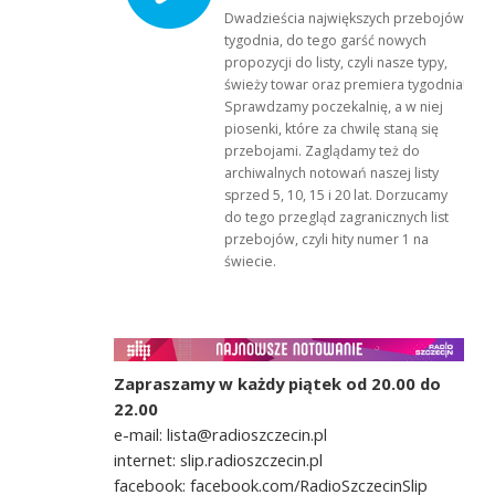
Dwadzieścia największych przebojów
tygodnia, do tego garść nowych
propozycji do listy, czyli nasze typy,
świeży towar oraz premiera tygodnia!
Sprawdzamy poczekalnię, a w niej
piosenki, które za chwilę staną się
przebojami. Zaglądamy też do
archiwalnych notowań naszej listy
sprzed 5, 10, 15 i 20 lat. Dorzucamy
do tego przegląd zagranicznych list
przebojów, czyli hity numer 1 na
świecie.
Zapraszamy w każdy piątek od 20.00 do
22.00
e-mail: lista@radioszczecin.pl
internet: slip.radioszczecin.pl
facebook: facebook.com/RadioSzczecinSlip