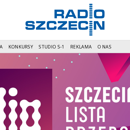
A
KONKURSY
STUDIO S-1
REKLAMA
O NAS