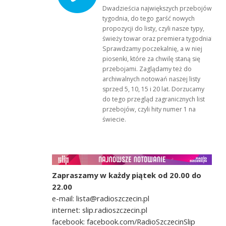
Dwadzieścia największych przebojów
tygodnia, do tego garść nowych
propozycji do listy, czyli nasze typy,
świeży towar oraz premiera tygodnia!
Sprawdzamy poczekalnię, a w niej
piosenki, które za chwilę staną się
przebojami. Zaglądamy też do
archiwalnych notowań naszej listy
sprzed 5, 10, 15 i 20 lat. Dorzucamy
do tego przegląd zagranicznych list
przebojów, czyli hity numer 1 na
świecie.
Zapraszamy w każdy piątek od 20.00 do
22.00
e-mail: lista@radioszczecin.pl
internet: slip.radioszczecin.pl
facebook: facebook.com/RadioSzczecinSlip