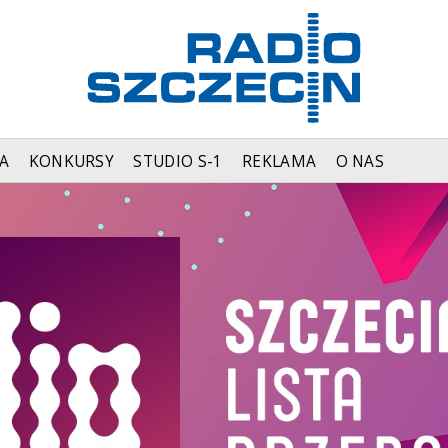
A
KONKURSY
STUDIO S-1
REKLAMA
O NAS