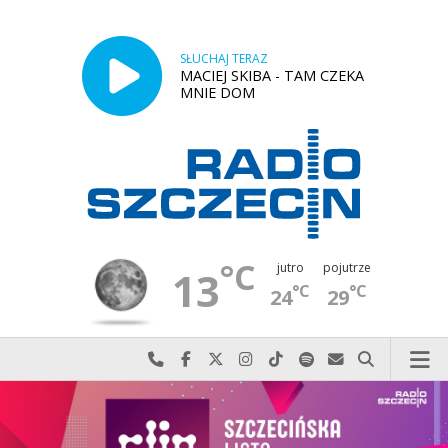
SŁUCHAJ TERAZ
MACIEJ SKIBA - TAM CZEKA
MNIE DOM
°C
jutro
pojutrze
13
°C
°C
24
29
Najlepiej po prostu do nas zadzwoń
Odwiedź nas na Facebook-u
Odwiedź nas na X
Odwiedź nas na Instagram-ie
Odwiedź nas na TikTok-u
Szukaj nas na Spotify
Wyślij do nas w
Szukaj