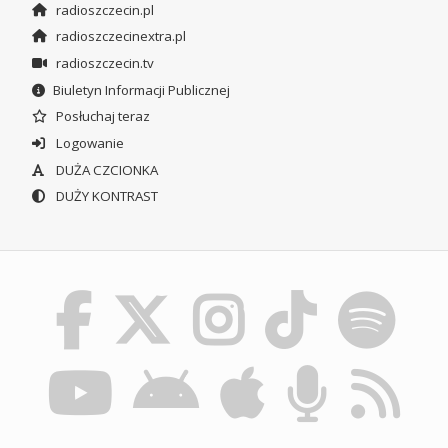
radioszczecin.pl
radioszczecinextra.pl
radioszczecin.tv
Biuletyn Informacji Publicznej
Posłuchaj teraz
Logowanie
DUŻA CZCIONKA
DUŻY KONTRAST