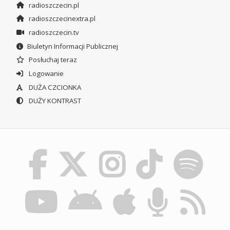
radioszczecin.pl
radioszczecinextra.pl
radioszczecin.tv
Biuletyn Informacji Publicznej
Posłuchaj teraz
Logowanie
DUŻA CZCIONKA
DUŻY KONTRAST