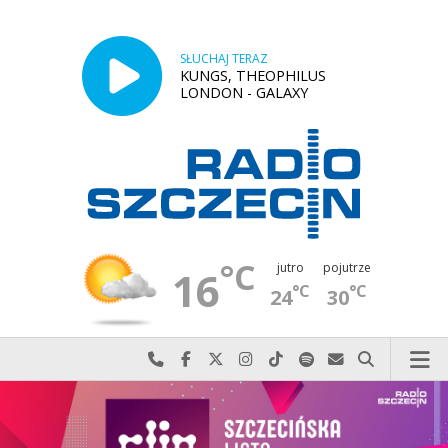
SŁUCHAJ TERAZ
KUNGS, THEOPHILUS
LONDON - GALAXY
°C
jutro
pojutrze
16
°C
°C
24
30
Najlepiej po prostu do nas zadzwoń
Odwiedź nas na Facebook-u
Odwiedź nas na X
Odwiedź nas na Instagram-ie
Odwiedź nas na TikTok-u
Szukaj nas na Spotify
Wyślij do nas w
Szukaj