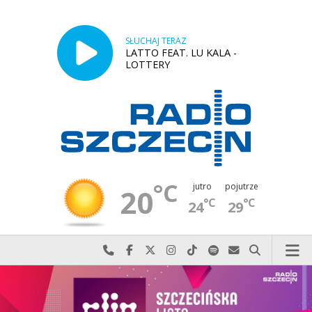
SŁUCHAJ TERAZ
LATTO FEAT. LU KALA -
LOTTERY
°C
jutro
pojutrze
20
°C
°C
24
29
Najlepiej po prostu do nas zadzwoń
Odwiedź nas na Facebook-u
Odwiedź nas na X
Odwiedź nas na Instagram-ie
Odwiedź nas na TikTok-u
Szukaj nas na Spotify
Wyślij do nas w
Szukaj