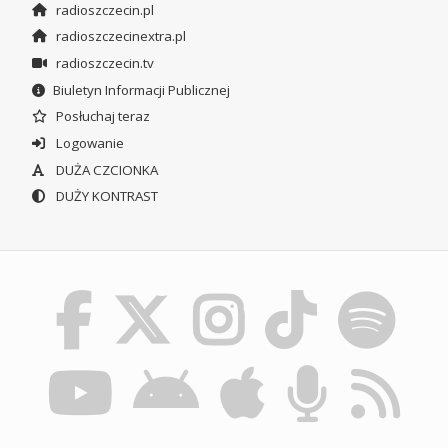
radioszczecin.pl
radioszczecinextra.pl
radioszczecin.tv
Biuletyn Informacji Publicznej
Posłuchaj teraz
Logowanie
DUŻA CZCIONKA
DUŻY KONTRAST