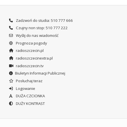
Zadzwoń do studia: 510 777 666
Czujny non stop: 510 777 222
Wyślij do nas wiadomość
Prognoza pogody
radioszczecin.pl
radioszczecinextra.pl
radioszczecin.tv
Biuletyn Informacji Publicznej
Posłuchaj teraz
Logowanie
DUŻA CZCIONKA
DUŻY KONTRAST