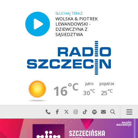
SŁUCHAJ TERAZ
WOLSKA & PIOTREK
LEWANDOWSKI -
DZIEWCZYNA Z
SĄSIEDZTWA
°C
jutro
pojutrze
16
°C
°C
30
25
Najlepiej po prostu do nas zadzwoń
Odwiedź nas na Facebook-u
Odwiedź nas na X
Odwiedź nas na Instagram-ie
Odwiedź nas na TikTok-u
Szukaj nas na Spotify
Wyślij do nas w
Szukaj