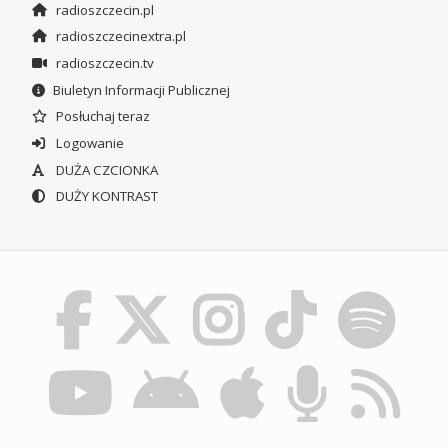
radioszczecin.pl
radioszczecinextra.pl
radioszczecin.tv
Biuletyn Informacji Publicznej
Posłuchaj teraz
Logowanie
DUŻA CZCIONKA
DUŻY KONTRAST