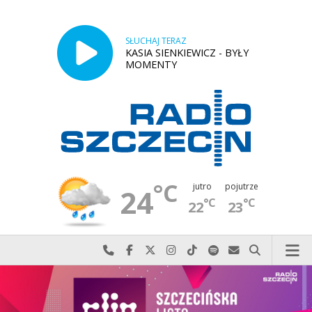
SŁUCHAJ TERAZ
KASIA SIENKIEWICZ - BYŁY
MOMENTY
°C
jutro
pojutrze
24
°C
°C
22
23
Najlepiej po prostu do nas zadzwoń
Odwiedź nas na Facebook-u
Odwiedź nas na X
Odwiedź nas na Instagram-ie
Odwiedź nas na TikTok-u
Szukaj nas na Spotify
Wyślij do nas w
Szukaj