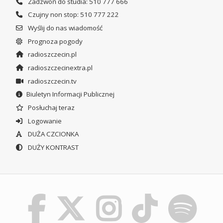
Zadzwoń do studia: 510 777 666
Czujny non stop: 510 777 222
Wyślij do nas wiadomość
Prognoza pogody
radioszczecin.pl
radioszczecinextra.pl
radioszczecin.tv
Biuletyn Informacji Publicznej
Posłuchaj teraz
Logowanie
DUŻA CZCIONKA
DUŻY KONTRAST