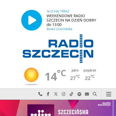
SŁUCHAJ TERAZ
WEEKENDOWE RADIO
SZCZECIN NA DZIEŃ DOBRY
do 13:00
Beata Użarowska
°C
jutro
pojutrze
14
°C
°C
27
22
Najlepiej po prostu do nas zadzwoń
Odwiedź nas na Facebook-u
Odwiedź nas na X
Odwiedź nas na Instagram-ie
Odwiedź nas na TikTok-u
Szukaj nas na Spotify
Wyślij do nas w
Szukaj