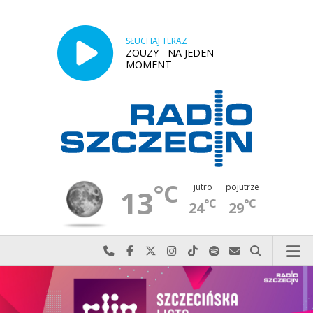
SŁUCHAJ TERAZ
ZOUZY - NA JEDEN
MOMENT
°C
jutro
pojutrze
13
°C
°C
24
29
Najlepiej po prostu do nas zadzwoń
Odwiedź nas na Facebook-u
Odwiedź nas na X
Odwiedź nas na Instagram-ie
Odwiedź nas na TikTok-u
Szukaj nas na Spotify
Wyślij do nas w
Szukaj