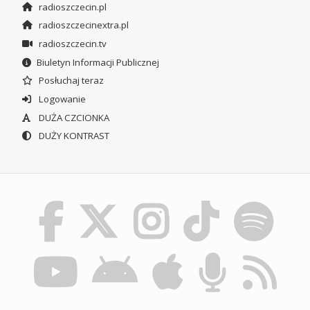
radioszczecin.pl
radioszczecinextra.pl
radioszczecin.tv
Biuletyn Informacji Publicznej
Posłuchaj teraz
Logowanie
DUŻA CZCIONKA
DUŻY KONTRAST