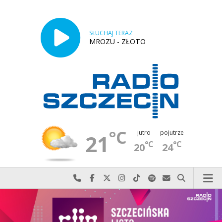
SŁUCHAJ TERAZ
MROZU - ZŁOTO
°C
jutro
pojutrze
21
°C
°C
20
24
Najlepiej po prostu do nas zadzwoń
Odwiedź nas na Facebook-u
Odwiedź nas na X
Odwiedź nas na Instagram-ie
Odwiedź nas na TikTok-u
Szukaj nas na Spotify
Wyślij do nas w
Szukaj