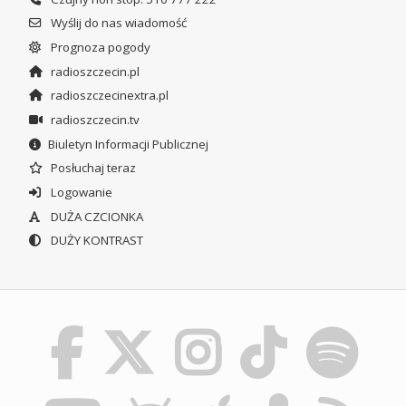
Wyślij do nas wiadomość
Prognoza pogody
radioszczecin.pl
radioszczecinextra.pl
radioszczecin.tv
Biuletyn Informacji Publicznej
Posłuchaj teraz
Logowanie
DUŻA CZCIONKA
DUŻY KONTRAST