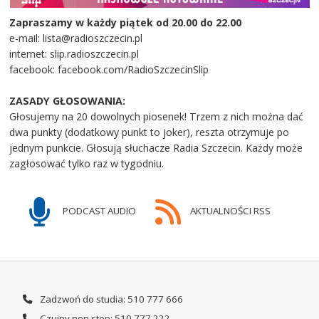
Zapraszamy w każdy piątek od 20.00 do 22.00
e-mail: lista@radioszczecin.pl
internet: slip.radioszczecin.pl
facebook: facebook.com/RadioSzczecinSlip
ZASADY GŁOSOWANIA:
Głosujemy na 20 dowolnych piosenek! Trzem z nich można dać
dwa punkty (dodatkowy punkt to joker), reszta otrzymuje po
jednym punkcie. Głosują słuchacze Radia Szczecin. Każdy może
zagłosować tylko raz w tygodniu.
PODCAST AUDIO
AKTUALNOŚCI RSS
Zadzwoń do studia: 510 777 666
Czujny non stop: 510 777 222