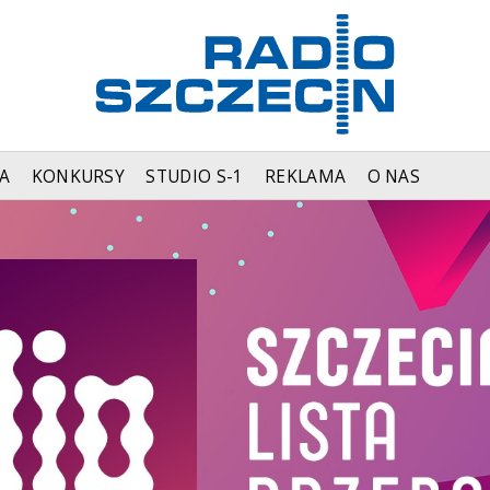
A
KONKURSY
STUDIO S-1
REKLAMA
O NAS