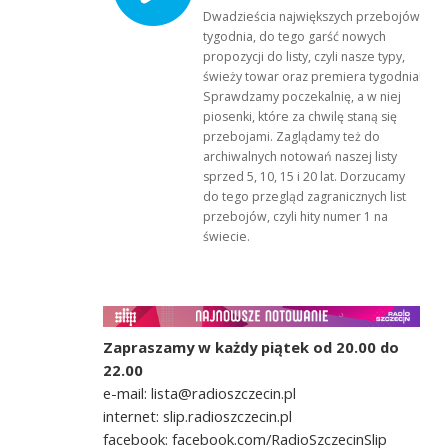
Dwadzieścia największych przebojów
tygodnia, do tego garść nowych
propozycji do listy, czyli nasze typy,
świeży towar oraz premiera tygodnia!
Sprawdzamy poczekalnię, a w niej
piosenki, które za chwilę staną się
przebojami. Zaglądamy też do
archiwalnych notowań naszej listy
sprzed 5, 10, 15 i 20 lat. Dorzucamy
do tego przegląd zagranicznych list
przebojów, czyli hity numer 1 na
świecie.
Zapraszamy w każdy piątek od 20.00 do
22.00
e-mail: lista@radioszczecin.pl
internet: slip.radioszczecin.pl
facebook: facebook.com/RadioSzczecinSlip