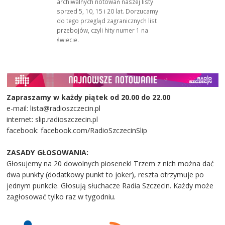
archiwalnych notowań naszej listy
sprzed 5, 10, 15 i 20 lat. Dorzucamy
do tego przegląd zagranicznych list
przebojów, czyli hity numer 1 na
świecie.
Zapraszamy w każdy piątek od 20.00 do 22.00
e-mail: lista@radioszczecin.pl
internet: slip.radioszczecin.pl
facebook: facebook.com/RadioSzczecinSlip
ZASADY GŁOSOWANIA:
Głosujemy na 20 dowolnych piosenek! Trzem z nich można dać
dwa punkty (dodatkowy punkt to joker), reszta otrzymuje po
jednym punkcie. Głosują słuchacze Radia Szczecin. Każdy może
zagłosować tylko raz w tygodniu.