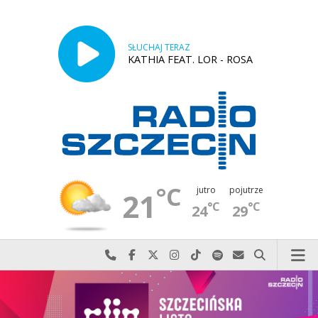
SŁUCHAJ TERAZ
KATHIA FEAT. LOR - ROSA
°C
jutro
pojutrze
21
°C
°C
24
29
Najlepiej po prostu do nas zadzwoń
Odwiedź nas na Facebook-u
Odwiedź nas na X
Odwiedź nas na Instagram-ie
Odwiedź nas na TikTok-u
Szukaj nas na Spotify
Wyślij do nas w
Szukaj