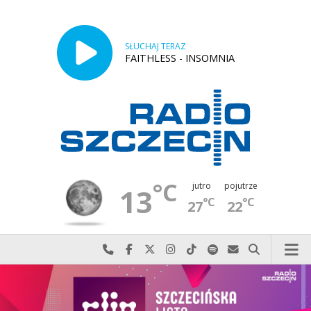
SŁUCHAJ TERAZ
FAITHLESS - INSOMNIA
°C
jutro
pojutrze
13
°C
°C
27
22
Najlepiej po prostu do nas zadzwoń
Odwiedź nas na Facebook-u
Odwiedź nas na X
Odwiedź nas na Instagram-ie
Odwiedź nas na TikTok-u
Szukaj nas na Spotify
Wyślij do nas w
Szukaj