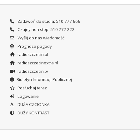
Zadzwoń do studia: 510 777 666
Czujny non stop: 510 777 222
Wyślij do nas wiadomość
Prognoza pogody
radioszczecin.pl
radioszczecinextra.pl
radioszczecin.tv
Biuletyn Informacji Publicznej
Posłuchaj teraz
Logowanie
DUŻA CZCIONKA
DUŻY KONTRAST