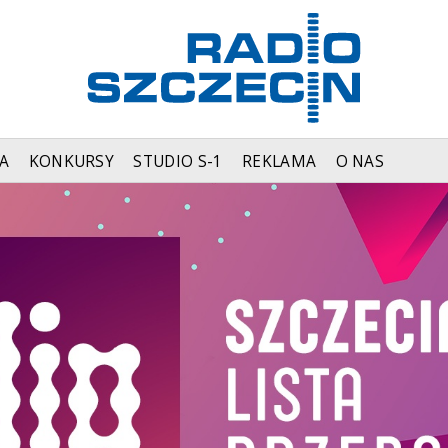
A
KONKURSY
STUDIO S-1
REKLAMA
O NAS