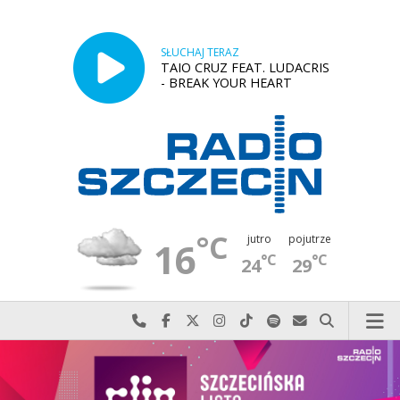
SŁUCHAJ TERAZ
TAIO CRUZ FEAT. LUDACRIS
- BREAK YOUR HEART
°C
jutro
pojutrze
16
°C
°C
24
29
Najlepiej po prostu do nas zadzwoń
Odwiedź nas na Facebook-u
Odwiedź nas na X
Odwiedź nas na Instagram-ie
Odwiedź nas na TikTok-u
Szukaj nas na Spotify
Wyślij do nas w
Szukaj