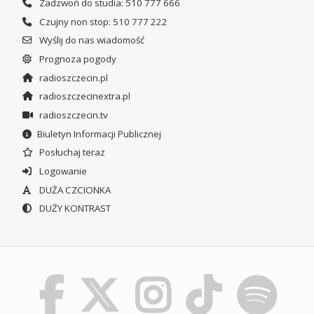
Zadzwoń do studia: 510 777 666
Czujny non stop: 510 777 222
Wyślij do nas wiadomość
Prognoza pogody
radioszczecin.pl
radioszczecinextra.pl
radioszczecin.tv
Biuletyn Informacji Publicznej
Posłuchaj teraz
Logowanie
DUŻA CZCIONKA
DUŻY KONTRAST