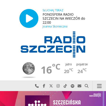
SŁUCHAJ TERAZ
FONOSFERA RADIO
SZCZECIN NA WIECZÓR do
22:00
Joanna Skonieczna
°C
jutro
pojutrze
16
°C
°C
20
24
Najlepiej po prostu do nas zadzwoń
Odwiedź nas na Facebook-u
Odwiedź nas na X
Odwiedź nas na Instagram-ie
Odwiedź nas na TikTok-u
Szukaj nas na Spotify
Wyślij do nas w
Szukaj