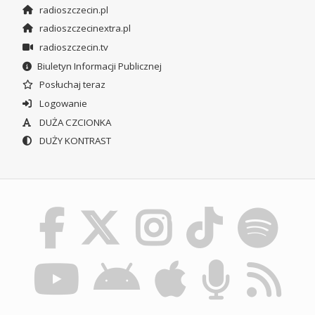
radioszczecin.pl
radioszczecinextra.pl
radioszczecin.tv
Biuletyn Informacji Publicznej
Posłuchaj teraz
Logowanie
DUŻA CZCIONKA
DUŻY KONTRAST