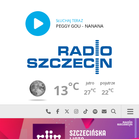
SŁUCHAJ TERAZ
PEGGY GOU - NANANA
°C
jutro
pojutrze
13
°C
°C
27
22
Najlepiej po prostu do nas zadzwoń
Odwiedź nas na Facebook-u
Odwiedź nas na X
Odwiedź nas na Instagram-ie
Odwiedź nas na TikTok-u
Szukaj nas na Spotify
Wyślij do nas w
Szukaj