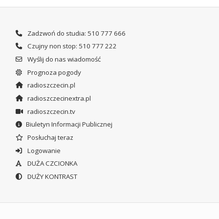
Zadzwoń do studia: 510 777 666
Czujny non stop: 510 777 222
Wyślij do nas wiadomość
Prognoza pogody
radioszczecin.pl
radioszczecinextra.pl
radioszczecin.tv
Biuletyn Informacji Publicznej
Posłuchaj teraz
Logowanie
DUŻA CZCIONKA
DUŻY KONTRAST