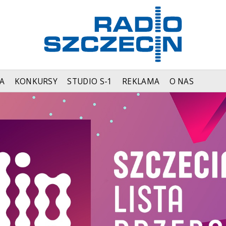
A
KONKURSY
STUDIO S-1
REKLAMA
O NAS