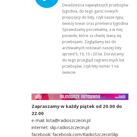
Dwadzieścia największych przebojów
tygodnia, do tego garść nowych
propozycji do listy, czyli nasze typy,
świeży towar oraz premiera tygodnia!
Sprawdzamy poczekalnię, a w niej
piosenki, które za chwilę staną się
przebojami. Zaglądamy też do
archiwalnych notowań naszej listy
sprzed 5, 10, 15 i 20 lat. Dorzucamy
do tego przegląd zagranicznych list
przebojów, czyli hity numer 1 na
świecie.
Zapraszamy w każdy piątek od 20.00 do
22.00
e-mail: lista@radioszczecin.pl
internet: slip.radioszczecin.pl
facebook: facebook.com/RadioSzczecinSlip