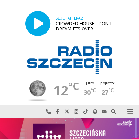
SŁUCHAJ TERAZ
CROWDED HOUSE - DON'T
DREAM IT'S OVER
°C
jutro
pojutrze
12
°C
°C
30
27
Najlepiej po prostu do nas zadzwoń
Odwiedź nas na Facebook-u
Odwiedź nas na X
Odwiedź nas na Instagram-ie
Odwiedź nas na TikTok-u
Szukaj nas na Spotify
Wyślij do nas w
Szukaj