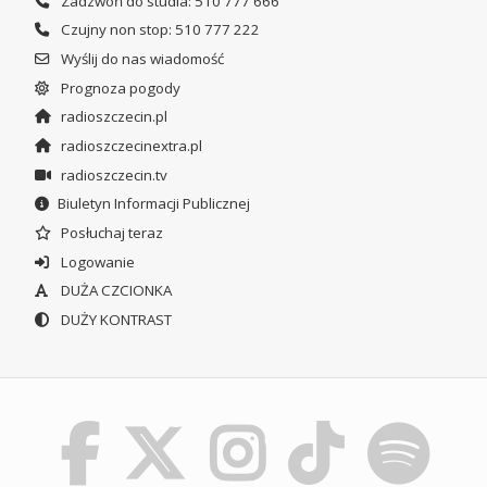
Zadzwoń do studia: 510 777 666
Czujny non stop: 510 777 222
Wyślij do nas wiadomość
Prognoza pogody
radioszczecin.pl
radioszczecinextra.pl
radioszczecin.tv
Biuletyn Informacji Publicznej
Posłuchaj teraz
Logowanie
DUŻA CZCIONKA
DUŻY KONTRAST